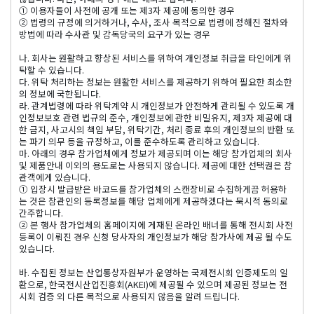
① 이용자들이 사전에 공개 또는 제3자 제공에 동의한 경우
② 법령의 규정에 의거하거나, 수사, 조사 목적으로 법령에 정해진 절차와
방법에 따라 수사관 및 감독당국의 요구가 있는 경우
나. 회사는 원활하고 향상된 서비스를 위하여 개인정보 취급을 타인에게 위
탁할 수 있습니다.
다. 위탁 처리하는 정보는 원활한 서비스를 제공하기 위하여 필요한 최소한
의 정보에 국한됩니다.
라. 관계법령에 따라 위탁계약 시 개인정보가 안전하게 관리될 수 있도록 개
인정보보호 관련 법규의 준수, 개인정보에 관한 비밀유지, 제3자 제공에 대
한 금지, 사고시의 책임 부담, 위탁기간, 처리 종료 후의 개인정보의 반환 또
는 파기 의무 등을 규정하고, 이를 준수하도록 관리하고 있습니다.
마. 아래의 경우 참가업체에게 정보가 제공되며 이는 해당 참가업체의 회사
및 제품안내 이외의 용도로는 사용되지 않습니다. 제공에 대한 선택권은 참
관객에게 있습니다.
① 입장시 발급받은 바코드를 참가업체의 스캔장비로 수집하게끔 허용하
는 것은 참관인의 등록정보를 해당 업체에게 제공하겠다는 묵시적 동의로
간주합니다.
② 본 행사 참가업체의 홈페이지에 게재된 온라인 배너를 통해 전시회 사전
등록이 이뤄진 경우 신청 당사자의 개인정보가 해당 참가사에 제공 될 수도
있습니다.
바. 수집된 정보는 산업통상자원부가 운영하는 국제전시회 인증제도의 일
환으로, 한국전시산업진흥회(AKEI)에 제공될 수 있으며 제공된 정보는 전
시회 검증 외 다른 목적으로 사용되지 않음을 알려 드립니다.