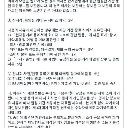
의하여 보존할 필요가 있는 경우 회사는 관계법령에서 정한 일정한 기간 동
안 회원정보를 보관합니다. 이 경우 회사는 보관하는 정보를 그 보관의 목적
으로만 이용하며 보존기간은 아래와 같습니다.
① 전시장, 회의실 임대 등 서비스 계약 : 5년
다음의 사유에 해당하는 경우에는 해당 기간 종료 시까지 보유합니다.
1) 「전자상거래 등에서의 소비자 보호에 관한 법률」에 따른 표시·광고,
계약내용 및 이행 등 거래에 관한 기록
- 표시·광고에 관한 기록 : 6월
- 계약 또는 청약철회, 대금결제, 재화 등의 공급기록 : 5년
- 소비자 불만 또는 분쟁처리에 관한 기록 : 3년
2) 「국세기준법」에 따른 세법이 규정하는 모든 거래에 관한 장부 및 증빙
서류 : 5년
② 전시회 사전/현장 등록 기록 및 마케팅 광고에의 활용 : 5년
③ 전시회 마케팅 광고 수신거부 내역 : 10년
④ ES멤버십(바이어멤버십) 홈페이지 회원 가입 및 관리 : 회원 탈퇴 즉시
나. 이용자의 개인정보는 수집 및 이용목적이 달성된 후에는 지체 없이 파기
됩니다. 또한 동의 해지 시 회사는 이용자의 개인정보를 상기 명시한 정보보
유 사유에 따라 일정 기간 저장하는 자료를 제외하고는 지체 없이 파기하며
개인정보취급이 제3자에게 위탁된 경우에는 수탁자에게도 파기하도록 지
시합니다.
다. 종이에 출력된 개인정보는 분쇄기로 분쇄하거나 소각 등을 통하여 파기
하고, 전자적 파일형태로 저장된 개인정보는 기록을 재생할 수 없는 기술적
방법을 사용하여 파기합니다.