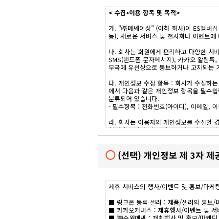
제 6 조 (가입 및 승인)
< 수집•이용 항목 및 목적>
(1) 신청자는 서비스의 회원가입 기능을 
(2) 회원의 가입신청에 대하여 회사가 (
가. “㈜메쎄이상” (이하 회사)이 ES멤
(3) 회원은 서비스가 요청하는 본인의 성
등), 새로운 서비스 및 전시회나 이벤트에
권리를 주장할 수 없습니다.
나. 회사는 회원에게 편리하고 다양한 서
제 7 조 (서비스의 내용) 본 서비스에서 
SMS(핸드폰 문자메시지), 카카오 알림톡
------------------------------------------
무국에 유선상으로 통보하거나 고지되는 거
1. B2B 플랫폼 서비스(제품 상세정보 제공
2. O2O 전시회 서비스(온라인 제품디렉토
다. 개인정보 수집 항목 : 회사가 수집하
3. 커뮤니티(공지사항, 문의 등)
에서 다음과 같은 개인정보 항목을 필수입
------------------------------------------
분류되어 있습니다.
- 필수항목 : 전화번호(아이디), 이메일, 
제 8 조 (회원이 작성한 컨텐츠의 관리)
회원이 작성한 게시물 등 컨텐츠의 내용이
라. 회사는 이용자의 개인정보를 수집할 경
수 있습니다.
침해할 우려가 있는 정보는 이용자의 동의
제 9 조 (저작권)
마. 회사는 다음과 같은 방법으로 개인정보
(1) '회사'가 제작한 컨텐츠의 저작권은
- 홈페이지, 전화, 고객센터 문의(유선/이
(선택) 개인정보 제 3자 제
(2) 서비스 가입회원이 타인의 저작권을 
바. 전시회 현장에서는 스케치 사진 및 영
제 10 조 (서비스 중단)
라도 활용 철회를 요구 할 수 있습니다.
(1) '회사'는 서비스를 위한 서버∙통신
제휴 서비스의 행사/이벤트 및 홍보/마케
단할 수 있습니다.
<개인정보의 3자제공 및 취급위탁>
(2) 이 경우 회사는 이용자들이 인지하기
■ 링크온 등록 셀러 : 제품/셀러의 홍보
■ ㈜이상네트웍스 : 홈페이지 유지보수 및
■ 카카오커머스 : 제휴행사/이벤트 및 서
제 11 조 (회사의 의무)
■ 세종텔레콤 : 080 무료 수신거부 서비
■ ㈜수원메쎄 : 개최행사 및 홍보/마케팅