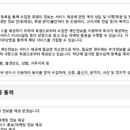
통해 가입양식을 작성, 제출함으로서 이용신청 할 수 있습니다.
자동)승인하면 가입이 완료됩니다.
버십 등록을 통해 수집한 회원의 정보는 서비스 제공에 관한 계약 성립 및 이행(회원 및
명, 이메일 등 운영에 필수적인 개인정보를 제공해야만 서비스에 가입 할 수 있으며
 대한 정보 안내(제공), 회원 관리(불만처리 등 민원처리, 고지사항 전달 등)의 목적
비스를 제공하기 위하여 회원으로부터 수집한 개인정보를 이용하여 회사가 제공하는 
제공되는 섹션
, 서비스 PUSH알림 등의 방법으로 광고 또는 마케팅 활동을 수행할 수 있습니다. 이
부방법을 통하여 해당 서비스를 거절할 수 있습니다.
, B2B 거래 중개, 관심 제품/셀러/회원관리)
리, 관심 행사관리, 전시회 사전등록, 참가업체 방문 관리)
는 개인정보는 서비스 제공에 필요한 최소한으로 하되, 필요한 경우에는 부가정보를 
력 사항으로 회원으로부터 제공받고 있습니다. 하단에 열거한 필수입력 항목을 제
이름, 출생년도, 성별, 거주지역 등
 타인의 명예와 권리를 훼손하거나 현행법을 위반하는 내용 혹은 범죄행위와 관련이 
우 반드시 이용자의 동의를 얻어 수집하며, 인종, 출신지, 본적지, 사상 및 정치적 
 또는 법령의 규정에 의한 경우가 아니면 수집하지 않습니다.
를 수집할 수 있습니다.
 ㈜메쎄이상에 귀속됩니다.
메일), 사전/현장등록, 이벤트 응모, 제휴 서비스, 모바일 어플리케이션, 기타
공 동의
무단 도용하고 게시한 경우 책임은 게시물을 작성한 회원에게 모든 책임이 있습니다.
상이 촬영되며, 이는 전시회 홍보/마케팅 자료로 활용될 수 있습니다. 마케팅 활용에
장비의 유지보수와 교체, 인프라 장애 등의 사유가 발생한 경우에는 서비스 가동을 중단
팅 정보를 제공 받겠습니다.
 쉬운 방법을 통해 사전 공지를 합니다. 다만 사전 통지가 불가능한 갑작스런 장애상
/마케팅 정보 제공
 서버관리, 데이터 가공 업무
비스 홍보/마케팅 정보 제공
스 위탁 운영
 정보 제공