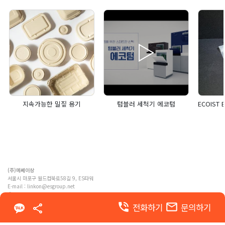
지속가능한 밀짚 용기
텀블러 세척기 에코텀
(주)메쎄이상
서울시 마포구 월드컵북로58길 9, ES타워
E-mail :
linkon@esgroup.net
ⓒ MESSE ESANG. Co., Ltd. ALL RIGHTS RESERVED
phone_in_talk
email
전화하기
문의하기
이용약관
개인정보 처리방침