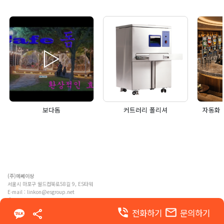
보다돔
커트러리 폴리셔
자동화 
(주)메쎄이상
서울시 마포구 월드컵북로58길 9, ES타워
E-mail :
linkon@esgroup.net
ⓒ MESSE ESANG. Co., Ltd. ALL RIGHTS RESERVED
phone_in_talk
email
전화하기
문의하기
이용약관
개인정보 처리방침