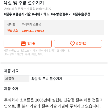
욕실 및 주방 절수기기
편리성과 높은 절수 효율을 겸비한 디자인
#절수
#물분사기술
#샤워기헤드
#주방용절수기
#절수솔루션
셀러명
주식회사 소프롱
전화번호
0504-3179-6992
셀러홈
관심제품
제품 카탈로그 다운로드 시 해당 셀러에게 알림이 표시됩니다.
(표시정보 : 기업명, 부서, 이름, 직위)
제품 개요
제품명
욕실 및 주방 절수기기
제품 소개