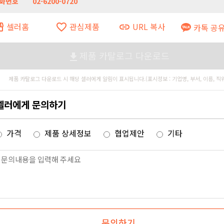
화번호
02-6200-0720
셀러홈
관심제품
URL 복사
ront
favorite_border
link
카톡 공
제품 카탈로그 다운로드
file_download
제품 카탈로그 다운로드 시 해당 셀러에게 알림이 표시됩니다.(표시정보 : 기업명, 부서, 이름, 직
셀러에게 문의하기
가격
제품 상세정보
협업제안
기타
문의하기