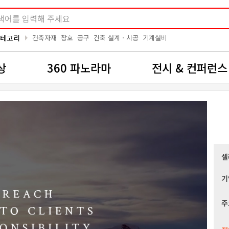
arrow_right
카테고리
건축자재
창호
공구
건축 설계ㆍ시공
기계설비
상
360 파노라마
전시 & 컨퍼런스
셀
기
주