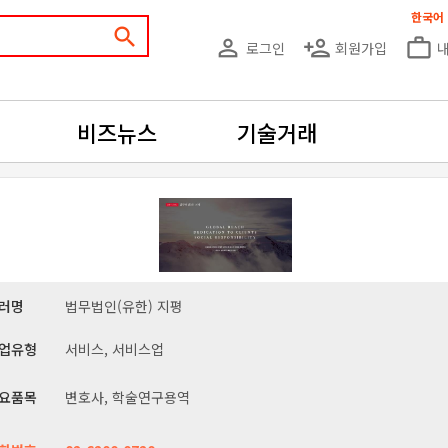
한국어
search
person_outline
person_add
work_outline
로그인
회원가입
비즈뉴스
기술거래
러명
법무법인(유한) 지평
업유형
서비스, 서비스업
요품목
변호사, 학술연구용역