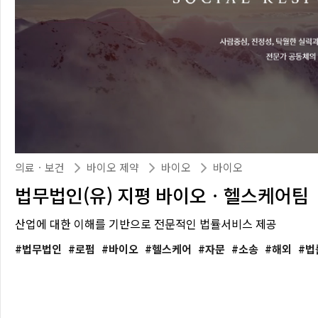
의료ㆍ보건
바이오 제약
바이오
바이오
법무법인(유) 지평 바이오ㆍ헬스케어팀
산업에 대한 이해를 기반으로 전문적인 법률서비스 제공
법무법인
로펌
바이오
헬스케어
자문
소송
해외
법