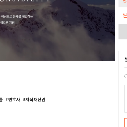
전
storef
률
변호사
지식재산권