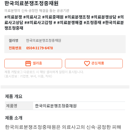
한국의료분쟁조정중재원
의료분쟁의 신속·공정한 해결을 돕는 공공기관
#의료분쟁
#의료사고
#의료중재원
#의료분쟁조정
#의료분쟁상담
#의
료사고상담
##의료사고감정
# #의료분쟁해결
#조정중재
#한국의료분
쟁조정중재
셀러명
한국의료분쟁조정중재원
전화번호
0504-3179-6478
셀러홈
관심제품
제품 카탈로그 다운로드 시 해당 셀러에게 알림이 표시됩니다.
(표시정보 : 기업명, 부서, 이름, 직위)
제품 개요
제품명
한국의료분쟁조정중재원
제품 소개