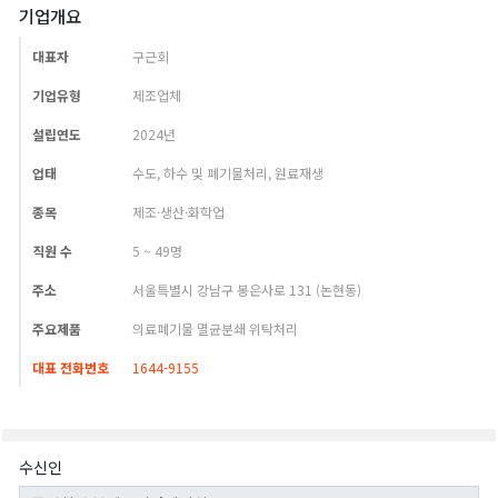
기업개요
대표자
구근회
기업유형
제조업체
설립연도
2024년
업태
수도, 하수 및 폐기물처리, 원료재생
종목
제조·생산·화학업
직원 수
5 ~ 49명
주소
서울특별시 강남구 봉은사로 131 (논현동)
주요제품
의료폐기물 멸균분쇄 위탁처리
대표 전화번호
1644-9155
수신인