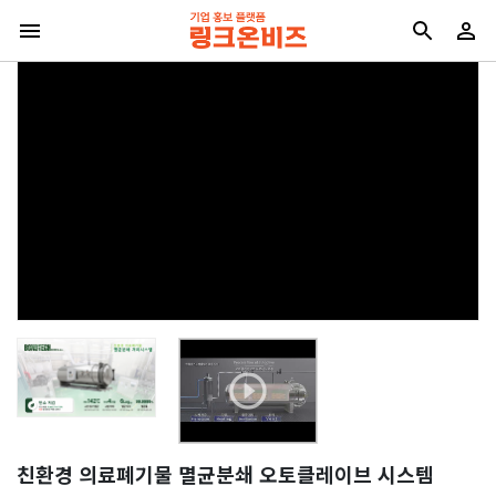
친환경 의료폐기물 멸균분쇄 오토클레이브 시스템