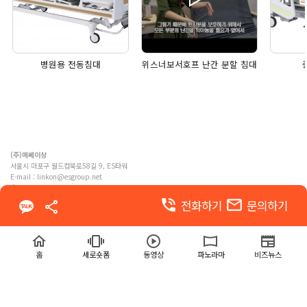
병원용 전동침대
위스너보서호프 난간 분할 침대
(주)메쎄이상
서울시 마포구 월드컵북로58길 9, ES타워
E-mail :
linkon@esgroup.net
ⓒ MESSE ESANG. Co., Ltd. ALL RIGHTS RESERVED
phone_in_talk
email
전화하기
문의하기
이용약관
개인정보 처리방침
홈
세로숏폼
동영상
파노라마
비즈뉴스