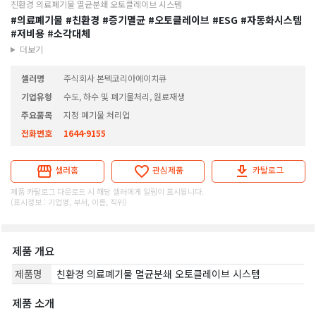
친환경 의료폐기물 멸균분쇄 오토클레이브 시스템
#의료폐기물
#친환경
#증기멸균
#오토클레이브
#ESG
#자동화시스템
#저비용
#소각대체
더보기
셀러명
주식회사 본텍코리아에이치큐
기업유형
수도, 하수 및 폐기물처리, 원료재생
주요품목
지정 폐기물 처리업
전화번호
1644-9155
셀러홈
관심제품
카탈로그
제품 카탈로그 다운로드 시 해당 셀러에게 알림이 표시됩니다.
(표시정보 : 기업명, 부서, 이름, 직위)
제품 개요
제품명
친환경 의료폐기물 멸균분쇄 오토클레이브 시스템
제품 소개