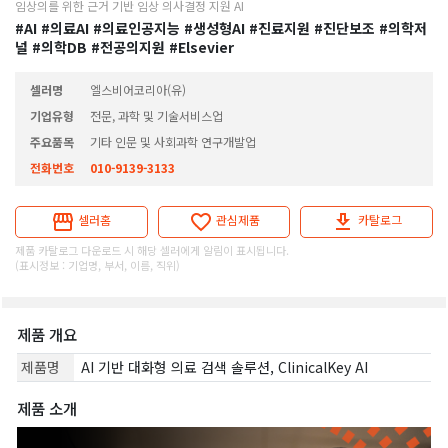
임상의를 위한 근거 기반 임상 의사결정 지원 AI
#AI
#의료AI
#의료인공지능
#생성형AI
#진료지원
#진단보조
#의학저
널
#의학DB
#전공의지원
#Elsevier
셀러명
엘스비어코리아(유)
기업유형
전문, 과학 및 기술서비스업
주요품목
기타 인문 및 사회과학 연구개발업
전화번호
010-9139-3133
셀러홈
관심제품
카탈로그
제품 카탈로그 다운로드 시 해당 셀러에게 알림이 표시됩니다.
(표시정보 : 기업명, 부서, 이름, 직위)
제품 개요
제품명
AI 기반 대화형 의료 검색 솔루션, ClinicalKey AI
제품 소개