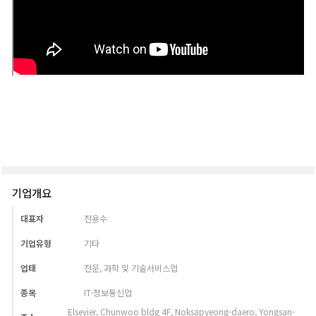
기업개요
대표자
전용수
기업유형
기타
업태
전문, 과학 및 기술서비스업
종목
IT·정보통신업
Elsevier, Chunwoo bldg 4F, Noksapyeong-daero, Yongsan-