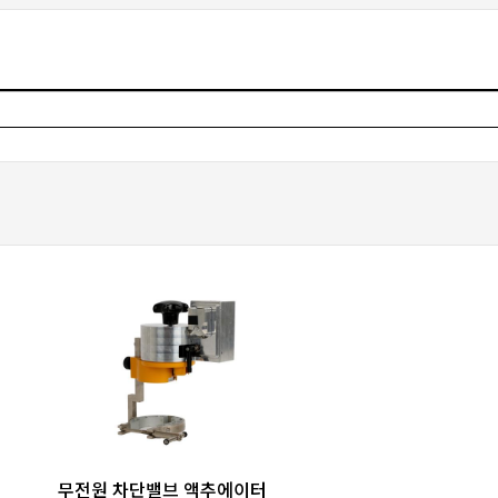
favorite_border
share
무전원 차단밸브 액추에이터