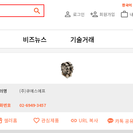
한국어
search
person_outline
person_add
work_outline
로그인
회원가입
비즈뉴스
기술거래
러명
(주)큐에스에프
화번호
02-6949-3457
셀러홈
관심제품
URL 복사
ront
favorite_border
link
카톡 공