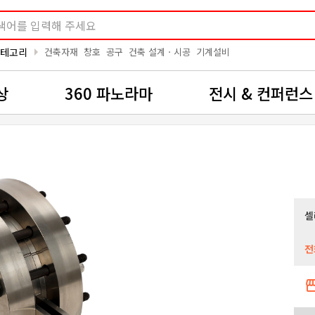
arrow_right
카테고리
건축자재
창호
공구
건축 설계ㆍ시공
기계설비
상
360 파노라마
전시 & 컨퍼런스
셀
전
storef