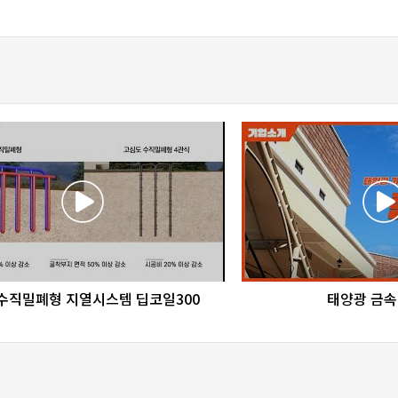
favorite_border
share
favorite_border
sha
수직밀폐형 지열시스템 딥코일300
태양광 금속