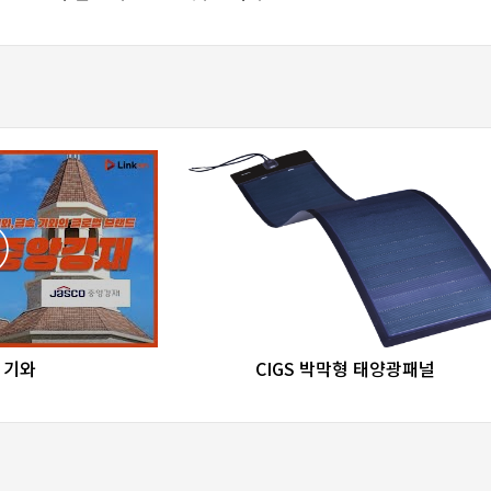
re
favorite_border
share
 기와
CIGS 박막형 태양광패널