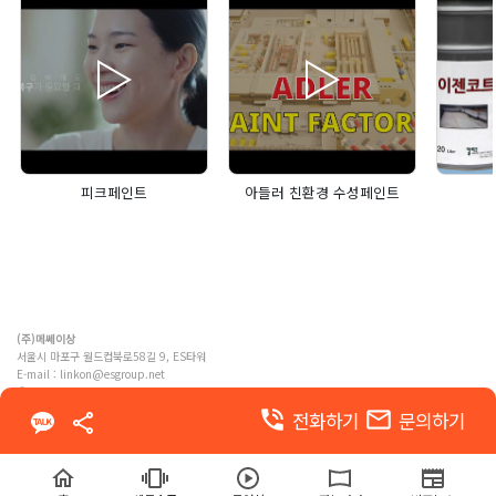
피크페인트
아들러 친환경 수성페인트
(주)메쎄이상
서울시 마포구 월드컵북로58길 9, ES타워
E-mail :
linkon@esgroup.net
ⓒ MESSE ESANG. Co., Ltd. ALL RIGHTS RESERVED
phone_in_talk
email
전화하기
문의하기
이용약관
개인정보 처리방침