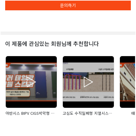
문의하기
이 제품에 관심있는 회원님께 추천합니다
아반시스 BIPV CIGS박막형 태양광패널 '스칼라'
고심도 수직밀폐형 지열시스템 딥코일300
태