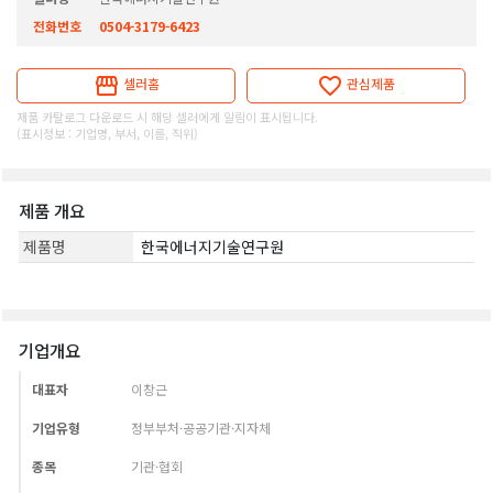
전화번호
0504-3179-6423
셀러홈
관심제품
제품 카탈로그 다운로드 시 해당 셀러에게 알림이 표시됩니다.
(표시정보 : 기업명, 부서, 이름, 직위)
제품 개요
제품명
한국에너지기술연구원
기업개요
대표자
이창근
기업유형
정부부처·공공기관·지자체
종목
기관·협회