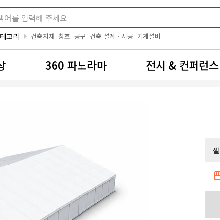
arrow_right
카테고리
건축자재
창호
공구
건축 설계ㆍ시공
기계설비
상
360 파노라마
전시 & 컨퍼런스
셀
storef