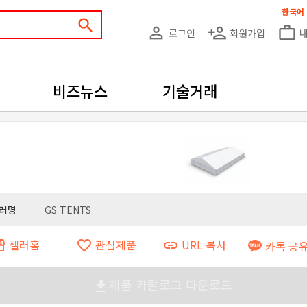
한국어
search
person_outline
person_add
work_outline
로그인
회원가입
비즈뉴스
기술거래
러명
GS TENTS
셀러홈
관심제품
URL 복사
ront
favorite_border
link
카톡 공
제품 카탈로그 다운로드
file_download