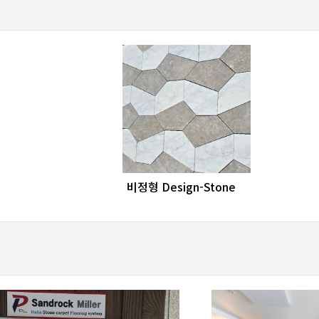
favorite_border
share
비정형 Design-Stone