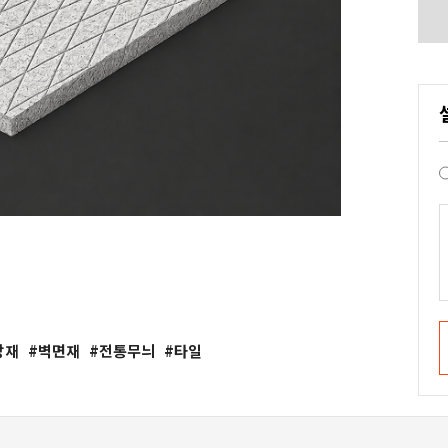
장재
벽면재
전통무늬
타일