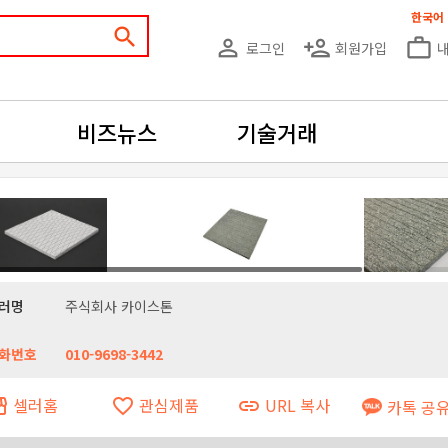
한국어
search
person_outline
person_add
work_outline
로그인
회원가입
비즈뉴스
기술거래
러명
주식회사 카이스톤
화번호
010-9698-3442
셀러홈
관심제품
URL 복사
ront
favorite_border
link
카톡 공