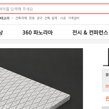
arrow_right
카테고리
건축자재
창호
공구
건축 설계ㆍ시공
기계설비
상
360 파노라마
전시 & 컨퍼런스
셀
전
storef