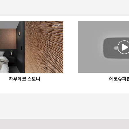
favorite_border
share
favorite_border
sha
하우데코 스토니
에코슈퍼