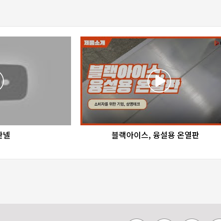
re
favorite_border
share
판넬
블랙아이스, 융설용 온열판