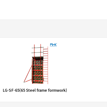
favorite_border
share
LG-SF-65(65 Steel frame formwork)