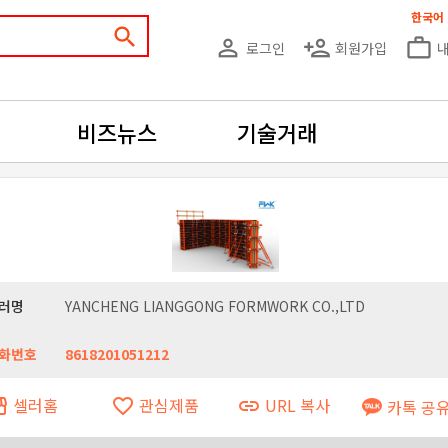
한국어
search
person_outline
person_add
work_outline
로그인
회원가입
비즈뉴스
기술거래
러명
YANCHENG LIANGGONG FORMWORK CO.,LTD
화번호
8618201051212
셀러홈
관심제품
URL 복사
ront
favorite_border
link
카톡 공