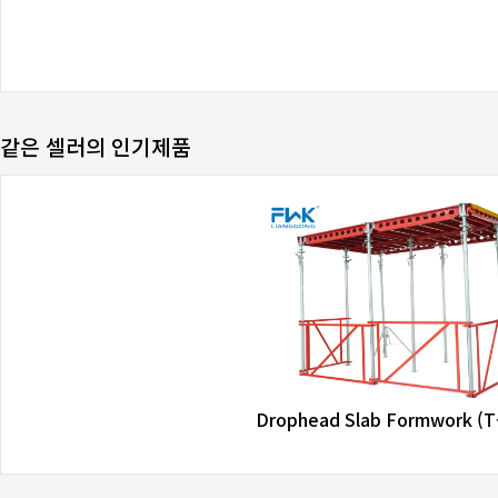
같은 셀러의 인기제품
favorite_border
share
Drophead Slab Formwork (T