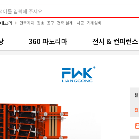
arrow_right
카테고리
건축자재
창호
공구
건축 설계ㆍ시공
기계설비
상
360 파노라마
전시 & 컨퍼런스
셀
전
storef