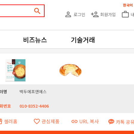
한국어
search
person_outline
person_add
work_outline
로그인
회원가입
비즈뉴스
기술거래
러명
백두에프앤에스
화번호
010-8352-4406
셀러홈
관심제품
URL 복사
ront
favorite_border
link
카톡 공