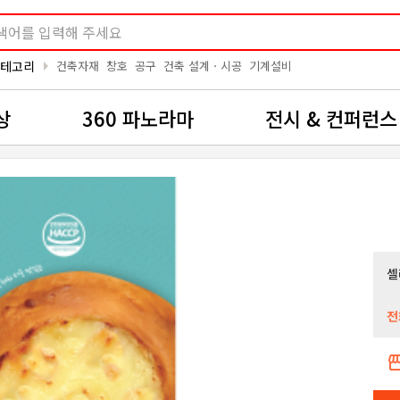
arrow_right
카테고리
건축자재
창호
공구
건축 설계ㆍ시공
기계설비
상
360 파노라마
전시 & 컨퍼런스
셀
전
storef