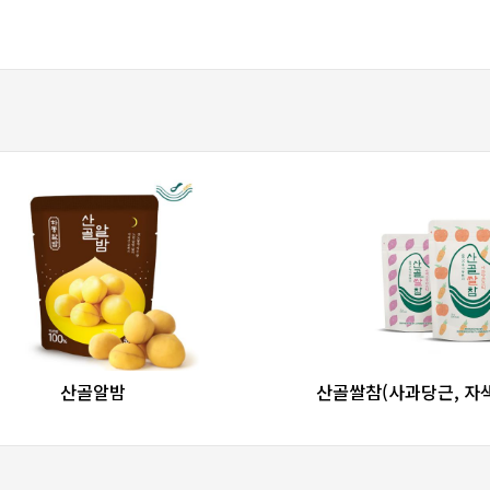
favorite_border
share
favorite_border
sha
산골알밤
산골쌀참(사과당근, 자