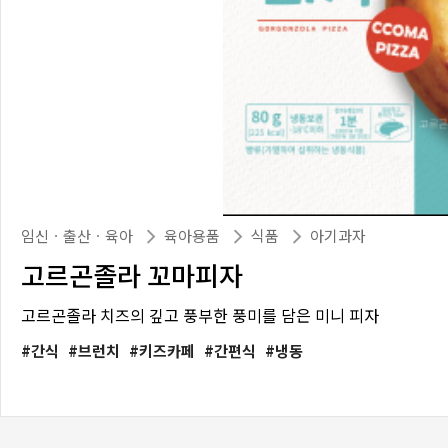
임신ㆍ출산ㆍ육아
육아용품
식품
아기과자
고르곤졸라 꼬마피자
고르곤졸라 치즈의 깊고 풍부한 풍미를 담은 미니 피자
간식
브런치
키즈카페
간편식
냉동