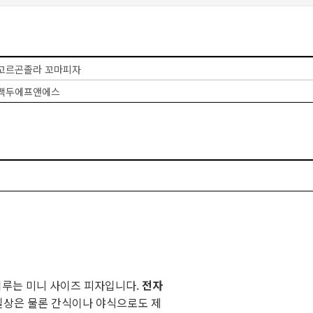
고르곤졸라 꼬마피자
백두에프앤에스