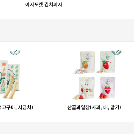
favorite_border
share
이지포켓 김치피자
re
favorite_border
share
색고구마, 시금치)
산골과일참(사과, 배, 딸기)