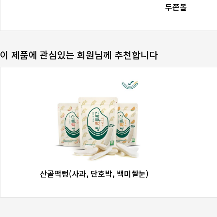
favorite_border
share
두쫀볼
이 제품에 관심있는 회원님께 추천합니다
favorite_border
share
산골떡뻥(사과, 단호박, 백미쌀눈)