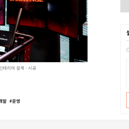
인테리어 설계ㆍ시공
개발
운영