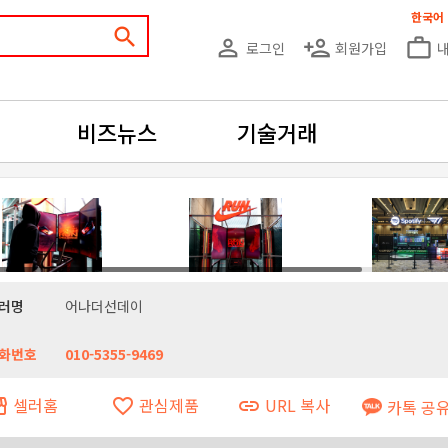
한국어
search
person_outline
person_add
work_outline
로그인
회원가입
비즈뉴스
기술거래
러명
어나더선데이
화번호
010-5355-9469
셀러홈
관심제품
URL 복사
ront
favorite_border
link
카톡 공