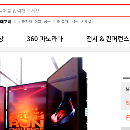
arrow_right
카테고리
건축자재
창호
공구
건축 설계ㆍ시공
기계설비
상
360 파노라마
전시 & 컨퍼런스
셀
전
storef