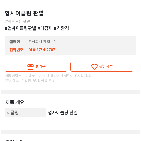
업사이클링 판넬
업사이클링 판넬
#업사이클링판넬
#마감재
#친환경
셀러명
주식회사 웨일브릭
전화번호
010-9754-7707
셀러홈
관심제품
제품 카탈로그 다운로드 시 해당 셀러에게 알림이 표시됩니다.
(표시정보 : 기업명, 부서, 이름, 직위)
제품 개요
제품명
업사이클링 판넬