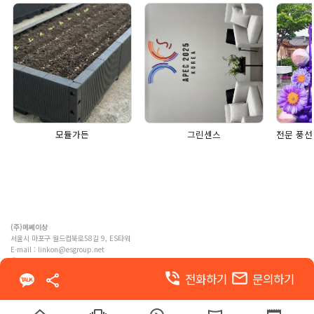
모듈가든
그린센스
(주)메쎄이상
서울시 마포구 월드컵북로58길 9, ES타워
E-mail :
linkon@esgroup.net
ⓒ MESSE ESANG. Co., Ltd. ALL RIGHTS RESERVED
phone_in_talk
email
전화하기
문의하기
이용약관
개인정보 처리방침