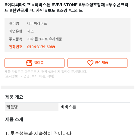
#이디씨라이프
#비비스톤
#VIVI STONE
#투수성포장재
#투수콘크리
트
#천연골재
#디자인
#보도
#조경
#그리드
셀러명
이디씨라이프
기업유형
제조
주요품목
기타 콘크리트 유사제품
전화번호
0504-3179-6089
셀러홈
관심제품
제품 카탈로그 다운로드 시 해당 셀러에게 알림이 표시됩니다.
(표시정보 : 기업명, 부서, 이름, 직위)
제품 개요
제품명
비비스톤
제품 소개