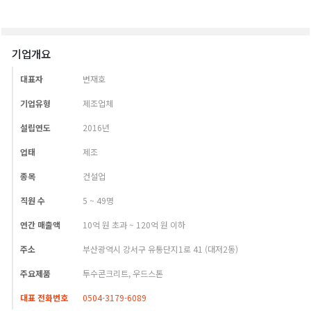
기업개요
대표자
변재호
기업유형
제조업체
설립연도
2016년
업태
제조
종목
건설업
직원 수
5 ~ 49명
연간 매출액
10억 원 초과 ~ 120억 원 이하
주소
부산광역시 강서구 유통단지1로 41 (대저2동)
주요제품
투수콘크리트, 우드스톤
대표 전화번호
0504-3179-6089