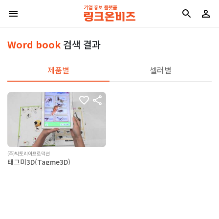
Word book
검색 결과
제품별
셀러별
(주)빅토리아프로덕션
태그미3D(Tagme3D)