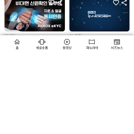
위닝아이
이노뎁(주)
AEROX eKYC
VURIX :: 대규모 통합 영상관제 플
랫폼
홈
세로숏폼
동영상
파노라마
비즈뉴스
(주)컴엑스아이
(주)컴엑스아이
유니버셜 락키
랜케이블락 플러스