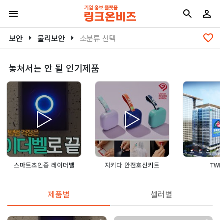
보안
arrow_right
물리보안
arrow_right
소분류 선택
놓쳐서는 안 될 인기제품
스마트초인종 레이더벨
지키다 안전호신키트
TWI
제품별
셀러별