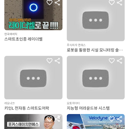
한국매버릭
스마트초인종 레이더벨
주식회사 컨워스
로봇을 활용한 시설 모니터링 솔루
션 (R-Eagle)
라오나크
오토아이티
키인L 전자동 스마트도어락
지능형 어라운드뷰 시스템