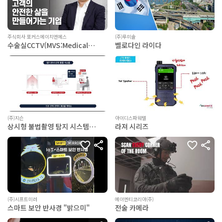
주식회사 포커스에이치엔에스
(주)루미솔
수술실CCTV(MVS:Medical
벨로다인 라이다
Video System)-영상정보보호통
합관리솔루션
(주)지슨
아이디스파워텔
상시형 불법촬영 탐지 시스템
라져 시리즈
Alpha-C
(주)시프트미러
에이엔티코리아(주)
스마트 보안 반사경 "밝으미"
전술 카메라