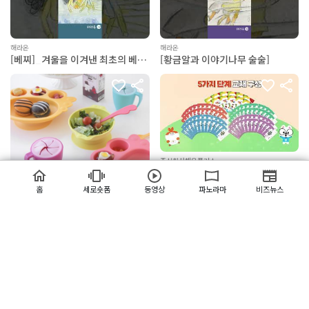
해라온
해라온
[베찌]_겨울을 이겨낸 최초의 베짱
[황금알과 이야기나무 술술]
이
주식회사채움플러스
키잼과학/키잼펜/돌봄늘봄/플레이
목공/키잼퍼즐
홈
세로숏폼
동영상
파노라마
비즈뉴스
페티코
유이앤루이 코코넛 흡착 아기천사
식판 기프트박스