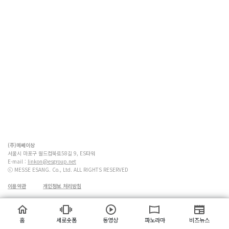
(주)메쎄이상
서울시 마포구 월드컵북로58길 9, ES타워
E-mail :
linkon@esgroup.net
ⓒ MESSE ESANG. Co., Ltd. ALL RIGHTS RESERVED
이용약관
개인정보 처리방침
홈
세로숏폼
동영상
파노라마
비즈뉴스