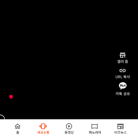
셀러 홈
URL 복사
카톡 공유
홈
세로숏폼
동영상
파노라마
비즈뉴스