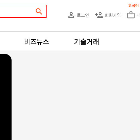
한국어
search
person_outline
person_add
work_outline
로그인
회원가입
비즈뉴스
기술거래