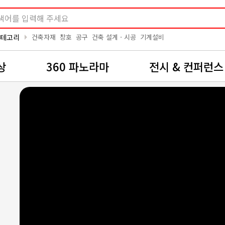
arrow_right
카테고리
건축자재
창호
공구
건축 설계ㆍ시공
기계설비
상
360 파노라마
전시 & 컨퍼런스