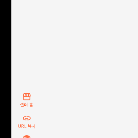
storefront
셀러 홈
insert_link
URL 복사