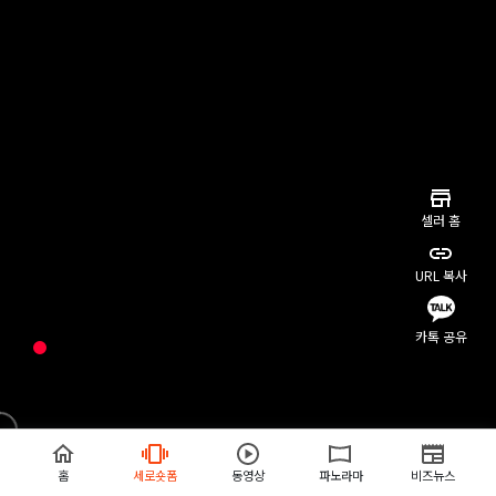
셀러 홈
URL 복사
카톡 공유
홈
세로숏폼
동영상
파노라마
비즈뉴스