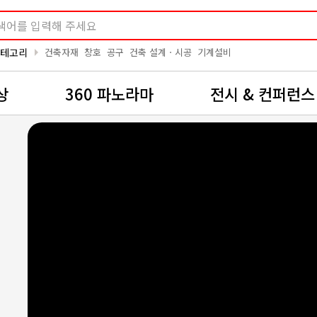
arrow_right
카테고리
건축자재
창호
공구
건축 설계ㆍ시공
기계설비
상
360 파노라마
전시 & 컨퍼런스