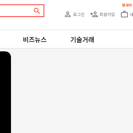
한국어
search
person_outline
person_add
work_outline
로그인
회원가입
비즈뉴스
기술거래