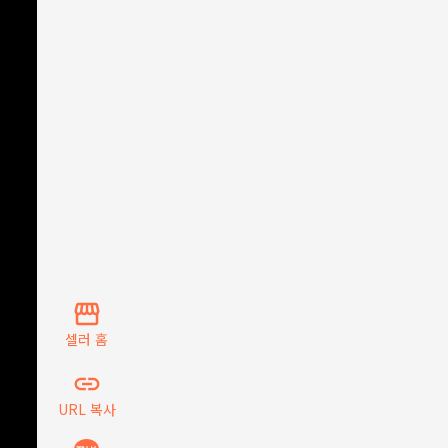
storefront
셀러 홈
insert_link
URL 복사