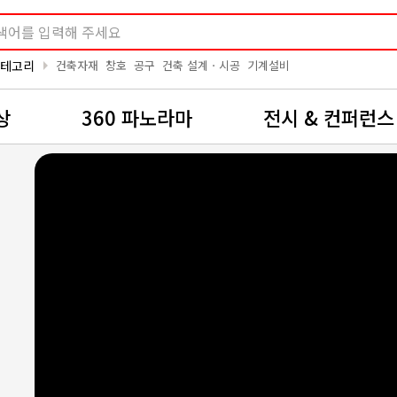
arrow_right
카테고리
건축자재
창호
공구
건축 설계ㆍ시공
기계설비
상
360 파노라마
전시 & 컨퍼런스