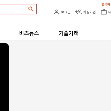
한국어
search
person_outline
person_add
work_outline
로그인
회원가입
비즈뉴스
기술거래