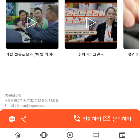
메틸 셀룰로오스 /메틸 하이드록시 에틸 셀룰로오스 /하이드록시 에틸 셀룰로오스/하이드록시 프로필 메틸셀롤루스/ 건축 증점제/ 건축첨가제
수피아피그먼트
폴리에스
(주)메쎄이상
서울시 마포구 월드컵북로58길 9, ES타워
E-mail :
linkon@esgroup.net
ⓒ MESSE ESANG. Co., Ltd. ALL RIGHTS RESERVED
phone_in_talk
email
전화하기
문의하기
이용약관
개인정보 처리방침