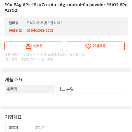
#Cu
#Ag
#Pt
#Si
#Zn
#Au
#Ag coated-Cu powder
#SiO2
#Pd
#ZrO2
셀러명
주식회사 코렌스알티엑스
전화번호
0504-1361-2721
셀러홈
관심제품
제품 카탈로그 다운로드 시 해당 셀러에게 알림이 표시됩니다.
(표시정보 : 기업명, 부서, 이름, 직위)
제품 개요
제품명
나노 분말
기업개요
대표자
조형근