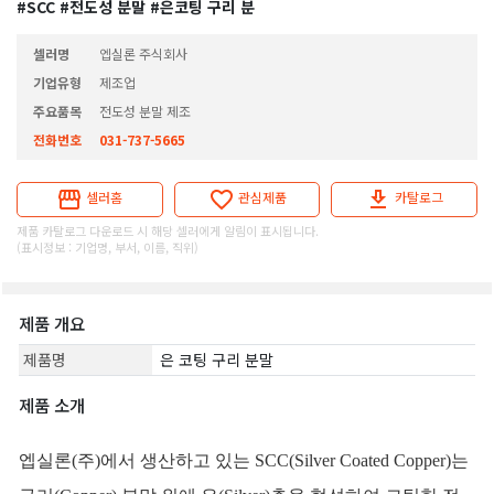
#SCC
#전도성 분말
#은코팅 구리 분
셀러명
엡실론 주식회사
기업유형
제조업
주요품목
전도성 분말 제조
전화번호
031-737-5665
셀러홈
관심제품
카탈로그
제품 카탈로그 다운로드 시 해당 셀러에게 알림이 표시됩니다.
(표시정보 : 기업명, 부서, 이름, 직위)
제품 개요
제품명
은 코팅 구리 분말
제품 소개