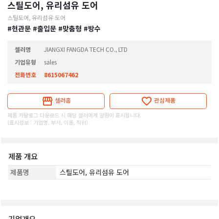
스틸도어, 유리섬유 도어
스틸도어, 유리섬유 도어
#현관문
#출입문
#맞춤형
#방수
셀러명
JIANGXI FANGDA TECH CO., LTD
기업유형
sales
전화번호
8615067462
셀러홈
관심제품
제품 카탈로그 다운로드 시 해당 셀러에게 알림이 표시됩니다.
(표시정보 : 기업명, 부서, 이름, 직위)
제품 개요
제품명
스틸도어, 유리섬유 도어
기업개요