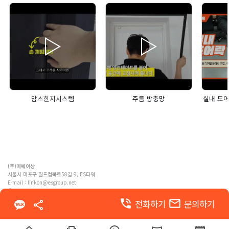
맘스힌지시스템
주름 방충망
실내 도어
(주)메쎄이상
서울시 마포구 월드컵북로58길 9, ES타워
E-mail :
linkon@esgroup.net
ⓒ MESSE ESANG. Co., Ltd. ALL RIGHTS RESERVED
phone_in_talk
email
전화하기
문의하기
이용약관
개인정보 처리방침