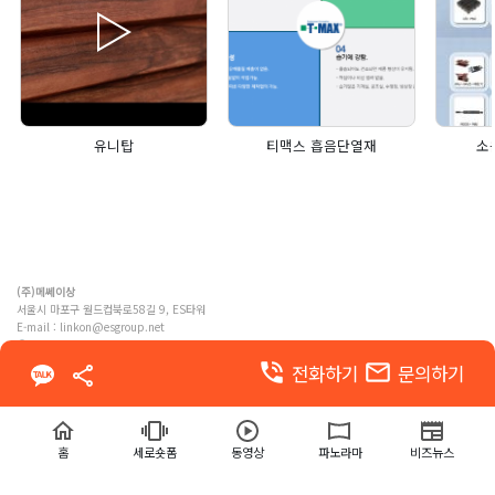
유니탑
티맥스 흡음단열재
소
(주)메쎄이상
서울시 마포구 월드컵북로58길 9, ES타워
E-mail :
linkon@esgroup.net
ⓒ MESSE ESANG. Co., Ltd. ALL RIGHTS RESERVED
phone_in_talk
email
전화하기
문의하기
이용약관
개인정보 처리방침
홈
세로숏폼
동영상
파노라마
비즈뉴스