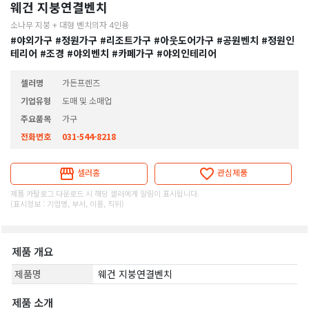
웨건 지붕연결벤치
소나무 지붕 + 대형 벤치의자 4인용
#야외가구
#정원가구
#리조트가구
#아웃도어가구
#공원벤치
#정원인
테리어
#조경
#야외벤치
#카페가구
#야외인테리어
셀러명
가든프렌즈
기업유형
도매 및 소매업
주요품목
가구
전화번호
031-544-8218
셀러홈
관심제품
제품 카탈로그 다운로드 시 해당 셀러에게 알림이 표시됩니다.
(표시정보 : 기업명, 부서, 이름, 직위)
제품 개요
제품명
웨건 지붕연결벤치
제품 소개