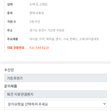
업태
도매 및 소매업
종목
판매·유통업
직원 수
5명 미만
주소
경기도 포천시 가산면 우현로
주요제품
테이블, 의자, 파라솔, 벤치, 그네, 썬베드, 소파,테이블세트
대표 전화번호
031-544-8218
수신인
문의제품