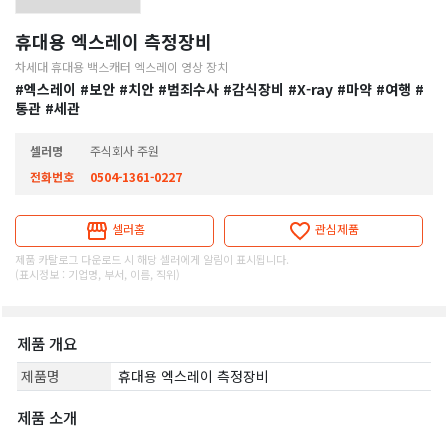
휴대용 엑스레이 측정장비
차세대 휴대용 백스캐터 엑스레이 영상 장치
#엑스레이
#보안
#치안
#범죄수사
#감식장비
#X-ray
#마약
#여행
#
통관
#세관
셀러명
주식회사 주원
전화번호
0504-1361-0227
셀러홈
관심제품
제품 카탈로그 다운로드 시 해당 셀러에게 알림이 표시됩니다.
(표시정보 : 기업명, 부서, 이름, 직위)
제품 개요
제품명
휴대용 엑스레이 측정장비
제품 소개