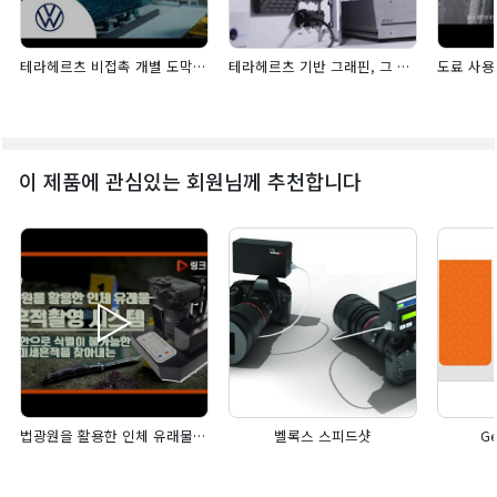
테라헤르츠 비접촉 개별 도막 레이어 두께 측정 시스템(폭스바겐, 도요타 적용 기술!)
테라헤르츠 기반 그래핀, 그 외 2D 재료 및 박막 비파괴 비접촉 측정장비
이 제품에 관심있는 회원님께 추천합니다
법광원을 활용한 인체 유래물 흔적촬영 시스템
벨록스 스피드샷
G