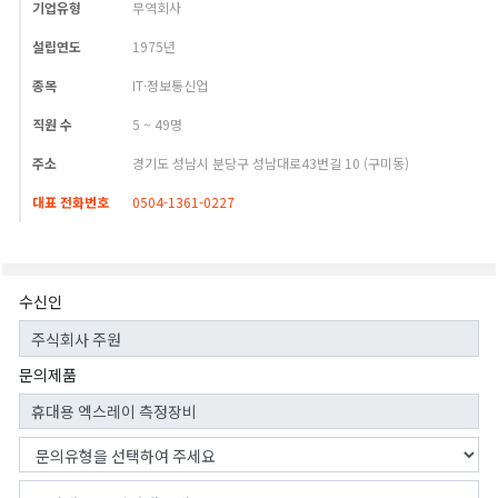
기업유형
무역회사
설립연도
1975년
종목
IT·정보통신업
직원 수
5 ~ 49명
주소
경기도 성남시 분당구 성남대로43번길 10 (구미동)
대표 전화번호
0504-1361-0227
수신인
문의제품