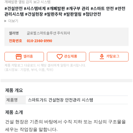
개폐발판 열림 감지 보고 시스템
#건설안전
#시스템비계
#개폐발판
#개구부 관리
#스마트 안전
#안전
관리시스템
#건설현장
#발판추락
#발판열림
#첨단안전
더보기
셀러명
글로벌스마트솔루션 주식회사
전화번호
010-2360-8990
셀러홈
관심제품
카탈로그
제품 카탈로그 다운로드 시 해당 셀러에게 알림이 표시됩니다.
(표시정보 : 기업명, 부서, 이름, 직위)
제품 개요
제품명
스마트가드 건설현장 안전관리 시스템
제품 소개