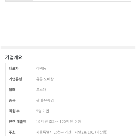
기업개요
대표자
김택동
기업유형
유통·도매상
업태
도소매
종목
판매·유통업
직원 수
5명 미만
연간 매출액
10억 원 초과 ~ 120억 원 이하
주소
서울특별시 금천구 가산디지털2로 101 (가산동)