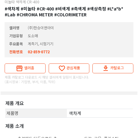
미놀타 색차계 CR-400
#색차계
#미놀타
#CR-400
#비색계
#측색계
#색상측정
#L*a*b*
#Lab
#CHROMA METER
#COLORIMETER
셀러명
(주)한승이앤아이
기업유형
도소매
주요품목
계측기, 시험기기
전화번호
02-859-0772
셀러홈
관심제품
카탈로그
제품 카탈로그 다운로드 시 해당 셀러에게 알림이 표시됩니다.
(표시정보 : 기업명, 부서, 이름, 직위)
제품 개요
제품명
색차계
제품 소개