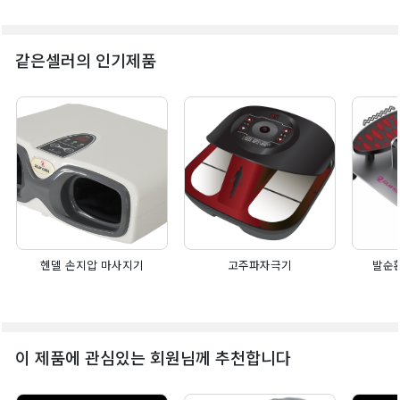
같은셀러의 인기제품
헨델 손지압 마사지기
고주파자극기
발순
이 제품에 관심있는 회원님께 추천합니다