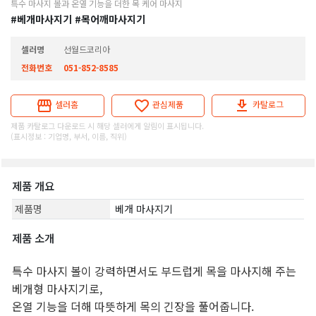
특수 마사지 볼과 온열 기능을 더한 목 케어 마사지
#베개마사지기
#목어깨마사지기
셀러명
선월드코리아
전화번호
051-852-8585
셀러홈
관심제품
카탈로그
제품 카탈로그 다운로드 시 해당 셀러에게 알림이 표시됩니다.
(표시정보 : 기업명, 부서, 이름, 직위)
제품 개요
제품명
베개 마사지기
제품 소개