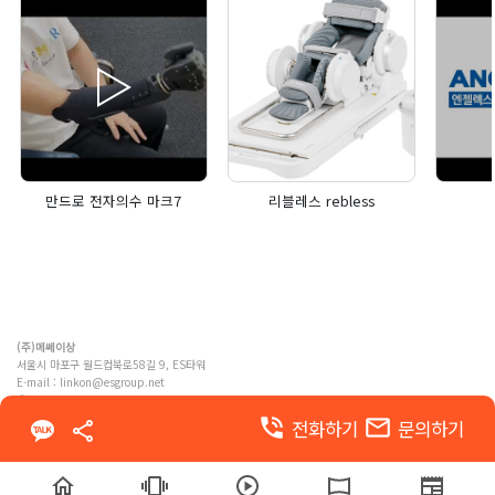
만드로 전자의수 마크7
리블레스 rebless
(주)메쎄이상
서울시 마포구 월드컵북로58길 9, ES타워
E-mail :
linkon@esgroup.net
ⓒ MESSE ESANG. Co., Ltd. ALL RIGHTS RESERVED
phone_in_talk
email
전화하기
문의하기
이용약관
개인정보 처리방침