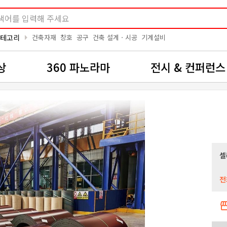
arrow_right
카테고리
건축자재
창호
공구
건축 설계ㆍ시공
기계설비
상
360 파노라마
전시 & 컨퍼런스
셀
전
storef