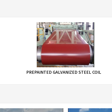
favorite_border
share
PREPAINTED GALVANIZED STEEL COIL