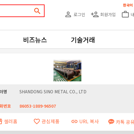
한국어
search
person_outline
person_add
work_outline
로그인
회원가입
비즈뉴스
기술거래
러명
SHANDONG SINO METAL CO., LTD
화번호
86053-1889-96507
셀러홈
관심제품
URL 복사
ront
favorite_border
link
카톡 공