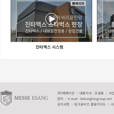
favorite_border
share
진타맥스 시스템
(주)메쎄이상
대표이사 : 조원표
사업
문의
E-mail :
linkon@esgroup.net
공지사항
링크온비즈 활용가이드
사