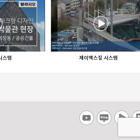
re
favorite_border
share
시스템
제이맥스짚 시스템