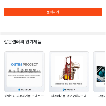
문의하기
같은셀러의 인기제품
감염우려 의료폐기물 스마트 처리 기술
의료폐기물 멸균분쇄시스템
오물처