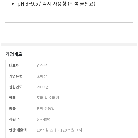
기업개요
대표자
김진우
기업유형
소매상
설립연도
2022년
업태
도매 및 소매업
종목
판매·유통업
직원 수
5 ~ 49명
연간 매출액
10억 원 초과 ~ 120억 원 이하