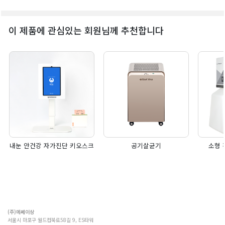
이 제품에 관심있는 회원님께 추천합니다
내눈 안건강 자가진단 키오스크
공기살균기
소형 
(주)메쎄이상
서울시 마포구 월드컵북로58길 9, ES타워