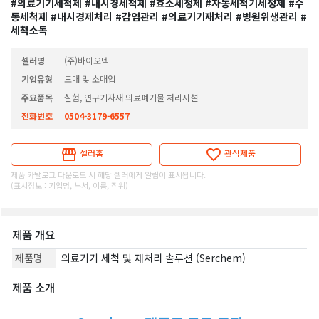
#의료기기세척제
#내시경세척제
#효소세정제
#자동세척기세정제
#수
동세척제
#내시경제처리
#감염관리
#의료기기재처리
#병원위생관리
#
세척소독
셀러명
(주)바이오덱
기업유형
도매 및 소매업
주요품목
실험, 연구기자재 의료폐기물 처리시설
전화번호
0504-3179-6557
셀러홈
관심제품
제품 카탈로그 다운로드 시 해당 셀러에게 알림이 표시됩니다.
(표시정보 : 기업명, 부서, 이름, 직위)
제품 개요
제품명
의료기기 세척 및 재처리 솔루션 (Serchem)
제품 소개