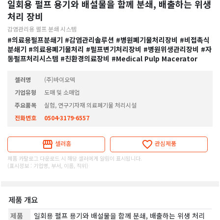
일회용 펄프 용기와 배설물을 함께 분쇄, 배출하는 위생
처리 장비
감염관리용 펄프 분쇄 시스템
#의료용펄프분쇄기
#감염관리솔루션
#병원폐기물처리장비
#비접촉식
분쇄기
#의료용폐기물처리
#펄프변기처리장비
#병원위생관리장비
#자
동펄프처리시스템
#친환경의료장비
#Medical Pulp Macerator
셀러명
(주)바이오덱
기업유형
도매 및 소매업
주요품목
실험, 연구기자재 의료폐기물 처리시설
전화번호
0504-3179-6557
셀러홈
관심제품
제품 카탈로그 다운로드 시 해당 셀러에게 알림이 표시됩니다.
(표시정보 : 기업명, 부서, 이름, 직위)
제품 개요
제품
일회용 펄프 용기와 배설물을 함께 분쇄, 배출하는 위생 처리