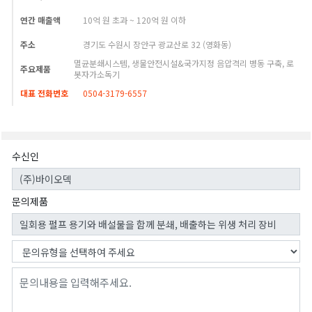
연간 매출액
10억 원 초과 ~ 120억 원 이하
주소
경기도 수원시 장안구 광교산로 32 (영화동)
멸균분쇄시스템, 생물안전시설&국가지정 음압격리 병동 구축, 로
주요제품
봇자가소독기
대표 전화번호
0504-3179-6557
수신인
문의제품