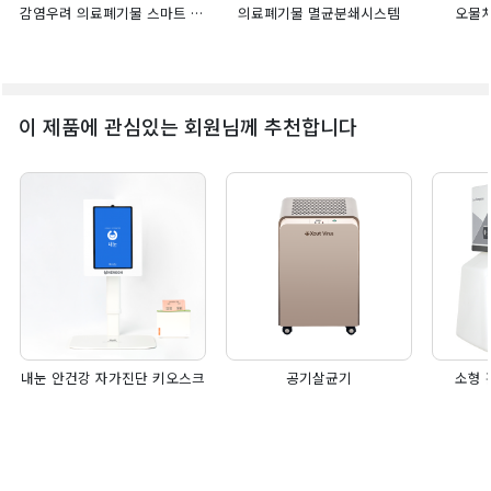
감염우려 의료폐기물 스마트 처리 기술
의료폐기물 멸균분쇄시스템
오물처
이 제품에 관심있는 회원님께 추천합니다
내눈 안건강 자가진단 키오스크
공기살균기
소형 