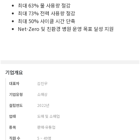
기업개요
대표자
김진우
기업유형
소매상
설립연도
2022년
업태
도매 및 소매업
종목
판매·유통업
직원 수
5 ~ 49명