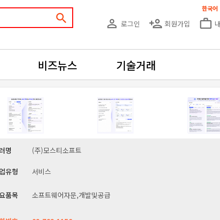
한국어
search
person_outline
person_add
work_outline
로그인
회원가입
비즈뉴스
기술거래
러명
(주)모스티소프트
업유형
서비스
요품목
소프트웨어자문,개발및공급