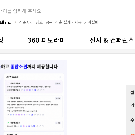
arrow_right
카테고리
건축자재
창호
공구
건축 설계ㆍ시공
기계설비
상
360 파노라마
전시 & 컨퍼런스
셀
기
주