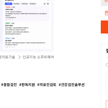
전
storef
융합의료기술
인공지능 소프트웨어
종합검진
판독지원
의료진검토
건강검진솔루션