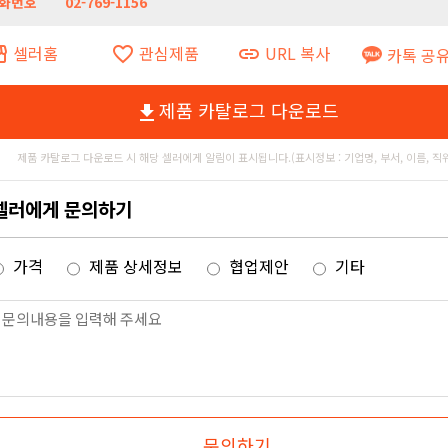
화번호
02-769-1156
셀러홈
관심제품
URL 복사
ront
favorite_border
link
카톡 공
제품 카탈로그 다운로드
file_download
제품 카탈로그 다운로드 시 해당 셀러에게 알림이 표시됩니다.(표시정보 : 기업명, 부서, 이름, 직
셀러에게 문의하기
가격
제품 상세정보
협업제안
기타
문의하기