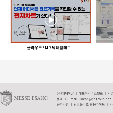
favorite_border
share
클라우드EMR 닥터팔레트
(주)메쎄이상
대표이사 : 조원표
사업
문의
E-mail :
linkon@esgroup.net
공지사항
링크온비즈 활용가이드
사