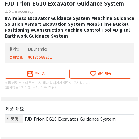
FJD Trion EG10 Excavator Guidance System
±5 cm accuracy
#Wireless Excavator Guidance System
#Machine Guidance
Solution
#Smart Excavation System
#Real-Time Bucket
Positioning
#Construction Machine Control Tool
#Digital
Earthwork Guidance System
셀러명
FJDynamics
전화번호
86175588751
셀러홈
관심제품
제품 카탈로그 다운로드 시 해당 셀러에게 알림이 표시됩니다.
(표시정보 : 기업명, 부서, 이름, 직위)
제품 개요
제품명
FJD Trion EG10 Excavator Guidance System