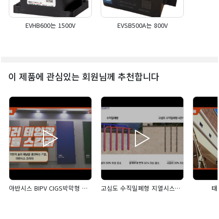
EVHB600는 1500V
EVSB500A는 800V
이 제품에 관심있는 회원님께 추천합니다
아반시스 BIPV CIGS박막형 태양광패널 '스칼라'
고심도 수직밀폐형 지열시스템 딥코일300
태