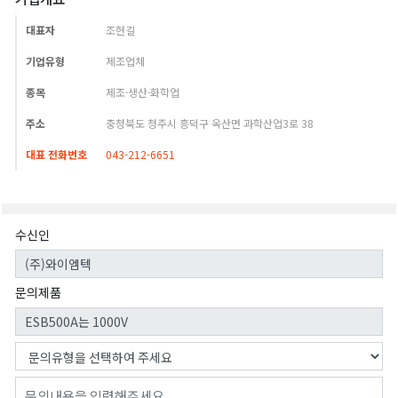
대표자
조현길
기업유형
제조업체
종목
제조·생산·화학업
주소
충청북도 청주시 흥덕구 옥산면 과학산업3로 38
대표 전화번호
043-212-6651
수신인
문의제품