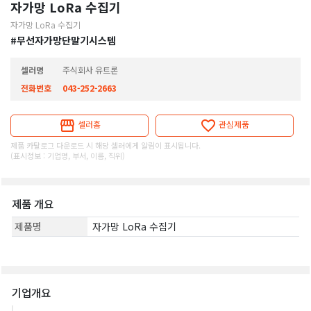
자가망 LoRa 수집기
자가망 LoRa 수집기
#무선자가망단말기시스템
셀러명
주식회사 유트론
전화번호
043-252-2663
셀러홈
관심제품
제품 카탈로그 다운로드 시 해당 셀러에게 알림이 표시됩니다.
(표시정보 : 기업명, 부서, 이름, 직위)
제품 개요
제품명
자가망 LoRa 수집기
기업개요