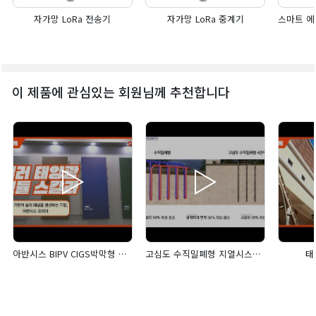
자가망 LoRa 전송기
자가망 LoRa 중계기
이 제품에 관심있는 회원님께 추천합니다
아반시스 BIPV CIGS박막형 태양광패널 '스칼라'
고심도 수직밀폐형 지열시스템 딥코일300
태