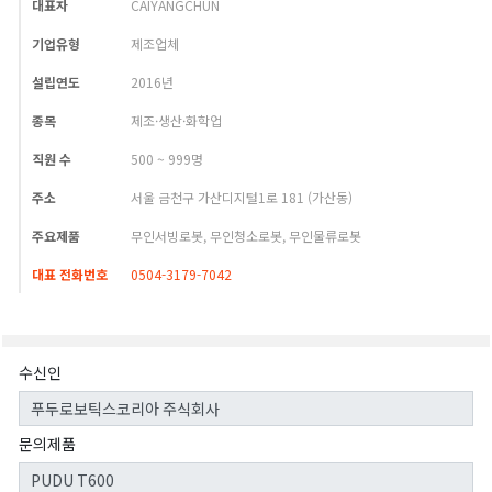
대표자
CAIYANGCHUN
기업유형
제조업체
설립연도
2016년
종목
제조·생산·화학업
직원 수
500 ~ 999명
주소
서울 금천구 가산디지털1로 181 (가산동)
주요제품
무인서빙로봇, 무인청소로봇, 무인물류로봇
대표 전화번호
0504-3179-7042
수신인
문의제품