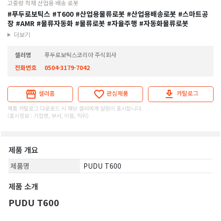
고중량 적재 산업용 배송 로봇
#푸두로보틱스
#T600
#산업용물류로봇
#산업용배송로봇
#스마트공
장
#AMR
#물류자동화
#물류로봇
#자율주행
#자동화물류로봇
더보기
셀러명
푸두로보틱스코리아 주식회사
전화번호
0504-3179-7042
셀러홈
관심제품
카탈로그
제품 카탈로그 다운로드 시 해당 셀러에게 알림이 표시됩니다.
(표시정보 : 기업명, 부서, 이름, 직위)
제품 개요
제품명
PUDU T600
제품 소개