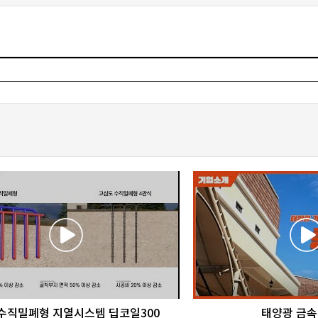
favorite_border
share
favorite_border
sha
수직밀폐형 지열시스템 딥코일300
태양광 금속