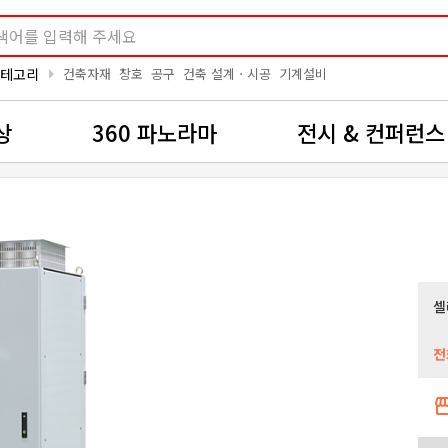
arrow_right
카테고리
건축자재
창호
공구
건축 설계ㆍ시공
기계설비
상
360 파노라마
전시 & 컨퍼런스
셀
전
storef