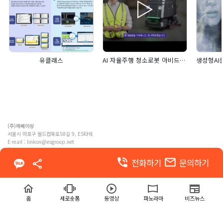
유클래스
AI 자율주행 청소로봇 아비드봇 네오2
(주)메쎄이상
서울시 마포구 월드컵북로58길 9, ES타워
E-mail :
linkon@esgroup.net
ⓒ MESSE ESANG. Co., Ltd. ALL RIGHTS RESERVED
phone_in_talk
email
전화하기
문의하기
이용약관
개인정보 처리방침
홈
세로숏폼
동영상
파노라마
비즈뉴스