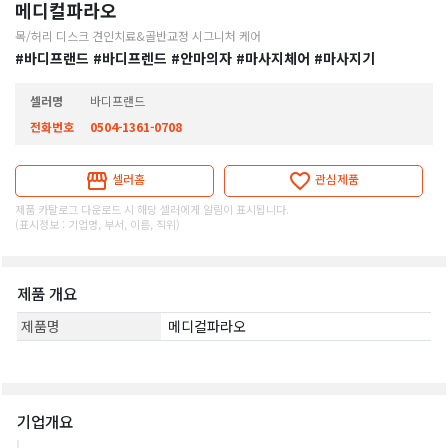
메디컬파라오
목/허리 디스크 견인치료&골반교정 시그니처 케어
#바디프랜드
#바디프렌드
#안마의자
#마사지체어
#마사지기
셀러명
바디프랜드
전화번호
0504-1361-0708
셀러홈
관심제품
제품 카탈로그 다운로드 시 해당 셀러에게 알림이 표시됩니다.
(표시정보 : 기업명, 부서, 이름, 직위)
제품 개요
제품명
메디컬파라오
기업개요