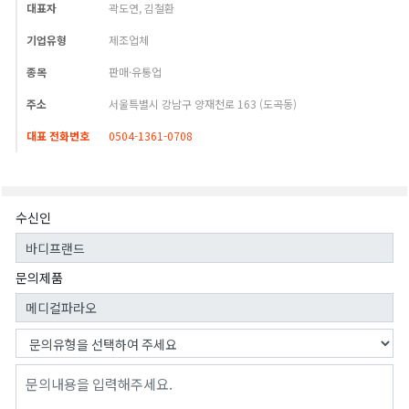
대표자
곽도연, 김철환
기업유형
제조업체
종목
판매·유통업
주소
서울특별시 강남구 양재천로 163 (도곡동)
대표 전화번호
0504-1361-0708
수신인
문의제품