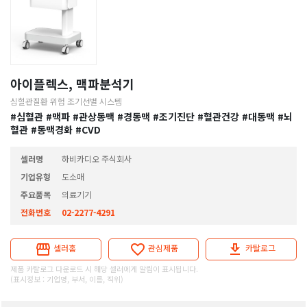
아이플렉스, 맥파분석기
심혈관질환 위험 조기선별 시스템
#심혈관
#맥파
#관상동맥
#경동맥
#조기진단
#혈관건강
#대동맥
#뇌
혈관
#동맥경화
#CVD
셀러명
하비카디오 주식회사
기업유형
도소매
주요품목
의료기기
전화번호
02-2277-4291
셀러홈
관심제품
카탈로그
제품 카탈로그 다운로드 시 해당 셀러에게 알림이 표시됩니다.
(표시정보 : 기업명, 부서, 이름, 직위)