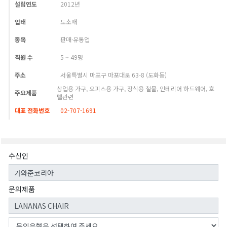
설립연도
2012년
업태
도소매
종목
판매·유통업
직원 수
5 ~ 49명
주소
서울특별시 마포구 마포대로 63-8 (도화동)
상업용 가구, 오피스용 가구, 장식용 철물, 인테리어 하드웨어, 호
주요제품
텔관련
대표 전화번호
02-707-1691
수신인
문의제품