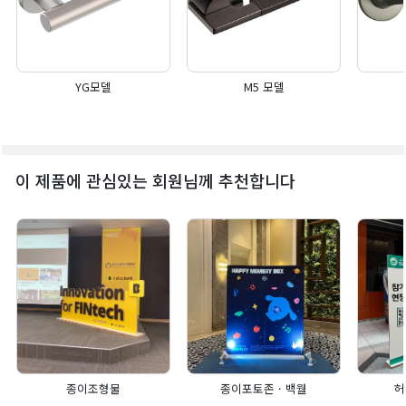
YG모델
M5 모델
이 제품에 관심있는 회원님께 추천합니다
종이조형물
종이포토존 · 백월
허