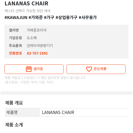
LANANAS CHAIR
캐스터 선택이 가능한 모던 체어
#KAWAJUN
#가와준
#가구
#상업용가구
#사무용가
셀러명
가와준코리아
기업유형
도소매
주요품목
인테리어관련기기
전화번호
02-707-1691
셀러홈
관심제품
제품 카탈로그 다운로드 시 해당 셀러에게 알림이 표시됩니다.
(표시정보 : 기업명, 부서, 이름, 직위)
제품 개요
제품명
LANANAS CHAIR
제품 소개